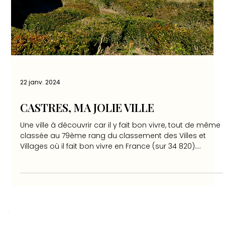
22 janv. 2024
CASTRES, MA JOLIE VILLE
Une ville à découvrir car il y fait bon vivre, tout de même
classée au 79ème rang du classement des Villes et
Villages où il fait bon vivre en France (sur 34 820).
Castres est une ville qui rayonne : par son incroyable
équipe de rugby le Castres Olympique, le siège des
Laboratoires du Groupe Pierre Fabre, ses maisons sur
l'Agout (à voir absolument), son magnifique Musée
Goya qui vient d'être entièrement rénové après 3
années de travaux, son architecture, le Sidobre avec