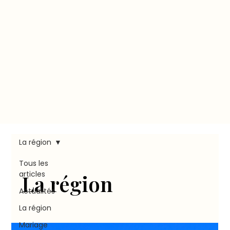
La région
Tous les
articles
La région
Actualités
La région
Mariage