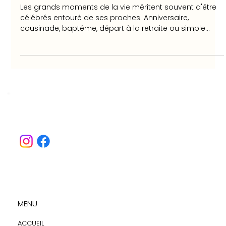
événement privé
Les grands moments de la vie méritent souvent d'être
célébrés entouré de ses proches. Anniversaire,
cousinade, baptême, départ à la retraite ou simple
retrouvailles familiales : ces événements sont
l'occasion de partager des instants précieux dans une
ambiance conviviale. Choisir un lieu de réception dédié
permet de profiter pleinement de la fête sans les
contraintes liées à l'organisation à domicile. Capacité
d'accueil adaptée, espaces extérieurs, stationnement et
équipement
MENU