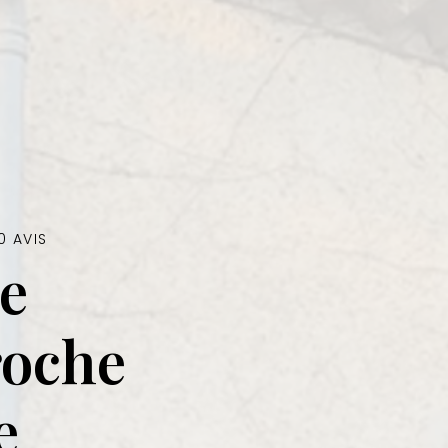
0 AVIS
e
roche
e