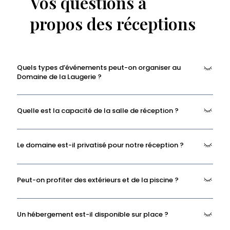
Vos questions à
propos des réceptions
Quels types d’événements peut-on organiser au
Domaine de la Laugerie ?
Le domaine accueille tous les beaux évènements de la vie :
Quelle est la capacité de la salle de réception ?
anniversaires, cousinades, baptêmes, ou encore mariages
aux portes de Castres.
La salle de réception accueille de 30 à 100 personnes assises
Le domaine est-il privatisé pour notre réception ?
(ou 130 en cocktail) selon la configuration choisie pour votre
événement.
Oui, le lieu est réservé exclusivement à votre événement afin de
Peut-on profiter des extérieurs et de la piscine ?
garantir tranquillité et liberté d’organisation selon la formule
que vous choisirez.
Oui, les espaces extérieurs ainsi que la piscine peuvent être
Un hébergement est-il disponible sur place ?
intégrés à votre réception en fonction des espaces que vous
aurez réservés.