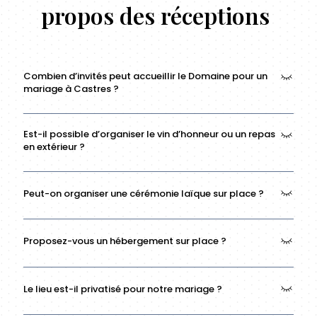
propos des réceptions
Combien d’invités peut accueillir le Domaine pour un
mariage à Castres ?
La salle de réception accueille de 30 à 100 personnes assises
Est-il possible d’organiser le vin d’honneur ou un repas
(ou 130 en cocktail) selon la configuration choisie pour votre
en extérieur ?
événement.
Oui, la grande terrasse ombragée est parfaitement adaptée
Peut-on organiser une cérémonie laïque sur place ?
pour un vin d’honneur, un déjeuner ou pourquoi pas un dîner
sous les étoiles.
Oui, plusieurs espaces dans les terrasses ou jardins se prêtent
Proposez-vous un hébergement sur place ?
parfaitement à une cérémonie laïque dans un cadre
verdoyant et intimiste.
Oui, le domaine dispose de deux gîtes entièrement rénovés
Le lieu est-il privatisé pour notre mariage ?
comprenant sept chambres au total et pouvant accueillir 15
personnes (17 avec 2 lits d’appoint). Une solution idéale pour