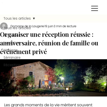
Tous les articles
Domaine de la Laugerie
19 juin
3 min de lecture
Tous les articles
Organiser une réception réussie :
Actualités
anniversaire, réunion de famille ou
La région
événement privé
Mariage
Séminaire
Réception
Les grands moments de la vie méritent souvent 