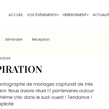
ACCUEIL
VOS ÉVÈNEMENTS
HÉBERGEMENT
ACTUALIT
Séminaire
Réception
lecture
PIRATION
n photographe de mariages capturait de très 
ion. Nous avions réuni 17 partenaires autour 
ème chic dans le sud-ouest ! Tendance ! 
plicité.