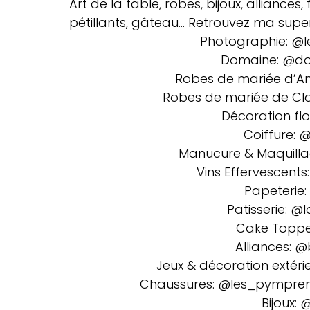
Art de la table, robes, bijoux, alliances,
pétillants, gâteau... Retrouvez ma supe
Photographie: @
Domaine: @do
Robes de mariée d’A
Robes de mariée de Cl
Décoration flo
Coiffure: 
Manucure & Maquilla
Vins Effervescents
Papeterie:
Patisserie: @
Cake Toppe
Alliances: @
Jeux & décoration extéri
Chaussures: @les_pympren
Bijoux: 