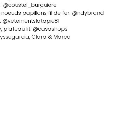
e: @coustel_burguiere
, noeuds papillons fil de fer: @ndybrand
 @vetementslatapie81
 plateau lit: @casashops
yssegarcia, Clara & Marco