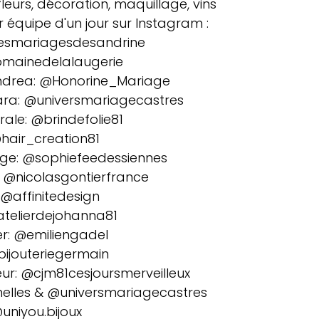
 fleurs, décoration, maquillage, vins 
r équipe d'un jour sur Instagram :
lesmariagesdesandrine
mainedelalaugerie
ndrea: @Honorine_Mariage
ara: @universmariagecastres
rale: @brindefolie81
@hair_creation81
ge: @sophiefeedessiennes
: @nicolasgontierfrance
 @affinitedesign
latelierdejohanna81
r: @emiliengadel
bijouteriegermain
eur: @cjm81cesjoursmerveilleux
elles & @universmariagecastres
@uniyou.bijoux